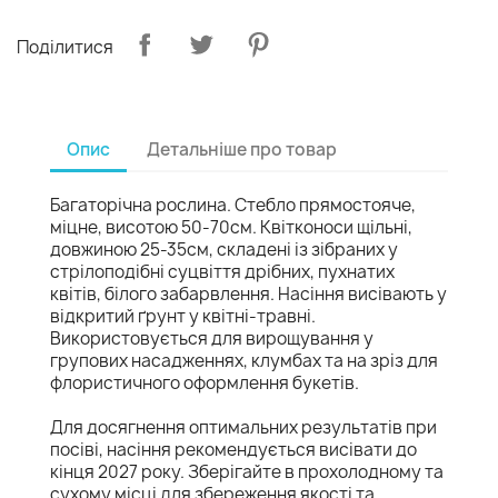
Поділитися
Опис
Детальніше про товар
Багаторічна рослина. Стебло прямостояче,
міцне, висотою 50-70см. Квітконоси щільні,
довжиною 25-35см, складені із зібраних у
стрілоподібні суцвіття дрібних, пухнатих
квітів, білого забарвлення. Насіння висівають у
відкритий ґрунт у квітні-травні.
Використовується для вирощування у
групових насадженнях, клумбах та на зріз для
флористичного оформлення букетів.
Для досягнення оптимальних результатів при
посіві, насіння рекомендується висівати до
кінця 2027 року. Зберігайте в прохолодному та
сухому місці для збереження якості та