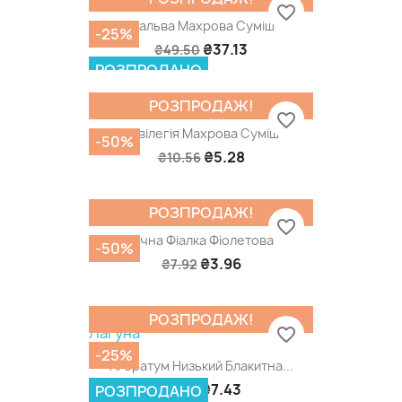
favorite_border
Мальва Махрова Суміш
-25%
₴37.13
₴49.50
РОЗПРОДАНО
РОЗПРОДАЖ!
favorite_border
Аквілегія Махрова Суміш
-50%
₴5.28
₴10.56
РОЗПРОДАЖ!
favorite_border
Нічна Фіалка Фіолетова
-50%
₴3.96
₴7.92
РОЗПРОДАЖ!
favorite_border
-25%
Агератум Низький Блакитна...
₴7.43
₴9.90
РОЗПРОДАНО