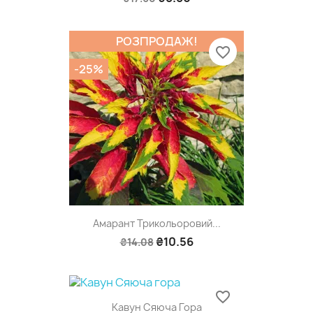
РОЗПРОДАЖ!
favorite_border
-25%
Амарант Трикольоровий...
₴10.56
₴14.08
favorite_border
Кавун Сяюча Гора