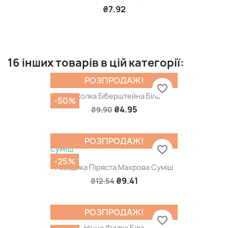
₴7.92
16 інших товарів в цій категорії:
РОЗПРОДАЖ!
favorite_border
Ясколка Біберштейна Біла
-50%
₴4.95
₴9.90
РОЗПРОДАЖ!
favorite_border
-25%
Гвоздика Піряста Махрова Суміш
₴9.41
₴12.54
РОЗПРОДАЖ!
favorite_border
Нічна Фіалка Біла