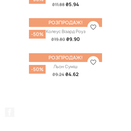
₴5.94
₴11.88
РОЗПРОДАЖ!
favorite_border
Колеус Візард Роуз
-50%
₴9.90
₴19.80
РОЗПРОДАЖ!
favorite_border
Льон Суміш
-50%
₴4.62
₴9.24
Facebook