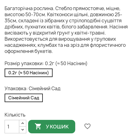
Багаторічна рослина. Стебло прямостояче, міцне,
висотою 50-70см. Квітконоси щільні, довжиною 25-
35см, складені із зібраних у стрілоподібні суцвіття
дрібних, пухнатих квітів, білого забарвлення. Насіння
висівають у відкритий ґрунт у квітні-травні.
Використовується для вирощування у групових
насадженнях, клумбах та на зріз для флористичного
оформлення букетів.
Розмір упаковки: 0.2г (≈ 50 Насінин)
0.2г (≈ 50 Насінин)
Упаковка: Сімейний Сад
Сімейний Сад
Кількість

favorite_border
У КОШИК