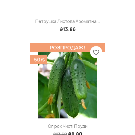
Петрушка Листова Ароматна...
₴13.86
РОЗПРОДАЖ!
favorite_border
-50%
Огірок Чисті Пруди
₴8.80
₴17.60