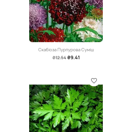
Скабіоза Пурпурова Суміш
₴9.41
₴12.54
favorite_border