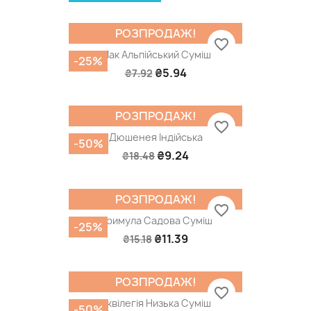
РОЗПРОДАЖ!
favorite_border
Мак Альпійський Суміш
-25%
₴5.94
₴7.92
РОЗПРОДАЖ!
favorite_border
Дюшенея Індійська
-50%
₴9.24
₴18.48
РОЗПРОДАЖ!
favorite_border
Примула Садова Суміш
-25%
₴11.39
₴15.18
РОЗПРОДАЖ!
favorite_border
Аквілегія Низька Суміш
-50%