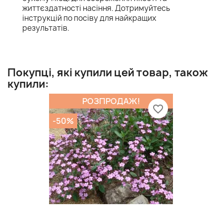
життєздатності насіння. Дотримуйтесь
інструкцій по посіву для найкращих
результатів.
Покупці, які купили цей товар, також
купили:
РОЗПРОДАЖ!
favorite_border
-50%