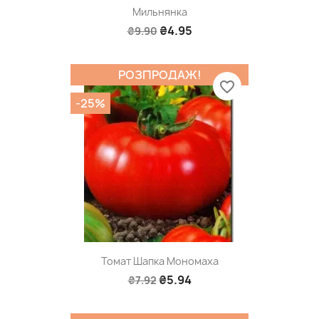
Мильнянка
₴4.95
₴9.90
РОЗПРОДАЖ!
favorite_border
-25%
Томат Шапка Мономаха
₴5.94
₴7.92