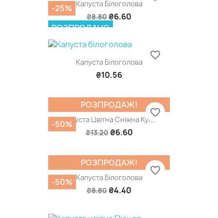
Капуста Білоголова
-25%
₴6.60
₴8.80
РОЗПРОДАНО
favorite_border
Капуста Білоголова
₴10.56
РОЗПРОДАЖ!
favorite_border
Капуста Цвітна Сніжна Куля
-50%
₴6.60
₴13.20
РОЗПРОДАЖ!
favorite_border
Капуста Білоголова
-50%
₴4.40
₴8.80