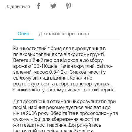
Поділитися
Опис
Детальніше про товар
Ранньостиглий гібрид для вирощування в
плівкових теплицях та відкритому ґрунті.
Вегетаційний період від сходів до збору
врожаю 100-110днів. Качан округлий, світло-
зелений, масою 0,8-1,2кг. Смакові якості у
свіжому вигляді відмінні. Качани не
розтріскуються та добре транспортуються.
Споживають у свіжому вигляді в літній період.
Для досягнення оптимальних результатів при
посіві, насіння рекомендується висівати до
кінця 2026 року. Зберігайте в прохолодному та
сухому місці для збереження якості та
життєздатності насіння. Дотримуйтесь
інструкцій по посіву для найкращих