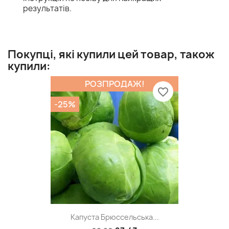
результатів.
Покупці, які купили цей товар, також
купили:
РОЗПРОДАЖ!
favorite_border
-25%
Капуста Брюссельська...