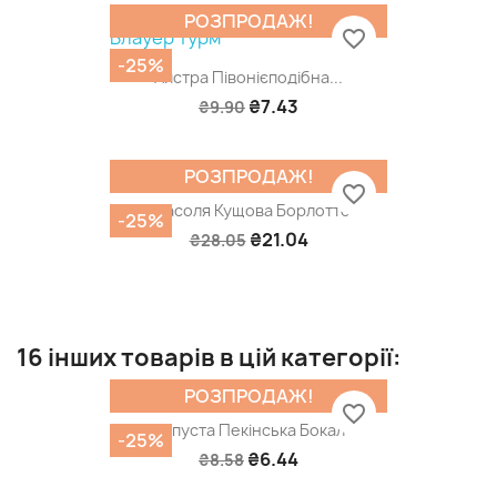
РОЗПРОДАЖ!
favorite_border
-25%
Айстра Півонієподібна...
₴7.43
₴9.90
РОЗПРОДАЖ!
favorite_border
Квасоля Кущова Борлотто
-25%
₴21.04
₴28.05
16 інших товарів в цій категорії:
РОЗПРОДАЖ!
favorite_border
Капуста Пекінська Бокал
-25%
₴6.44
₴8.58