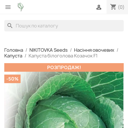
shopping_cart


(0)
search
Головна
NIKITOVKA Seeds
Насіння овочевих
Капуста
Капуста білоголова Козачок F1
РОЗПРОДАЖ!
-50%