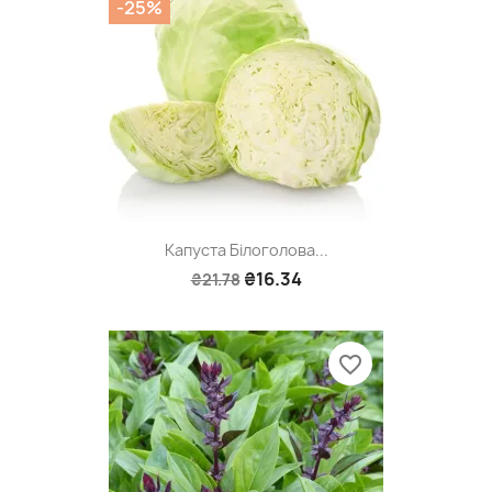
-25%
Капуста Білоголова...
₴16.34
₴21.78
favorite_border