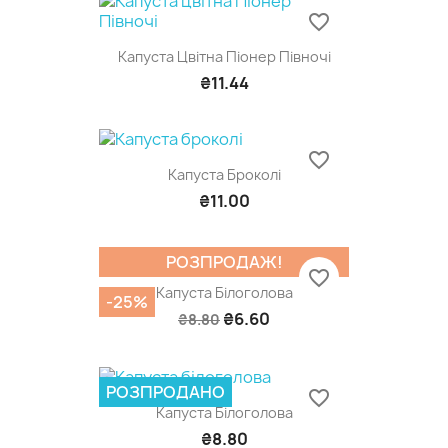
favorite_border
Капуста Цвітна Піонер Півночі
₴11.44
favorite_border
Капуста Броколі
₴11.00
РОЗПРОДАЖ!
favorite_border
Капуста Білоголова
-25%
₴6.60
₴8.80
РОЗПРОДАНО
favorite_border
Капуста Білоголова
₴8.80