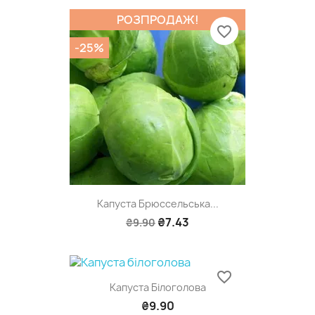
РОЗПРОДАЖ!
favorite_border
-25%
Капуста Брюссельська...
₴7.43
₴9.90
favorite_border
Капуста Білоголова
₴9.90