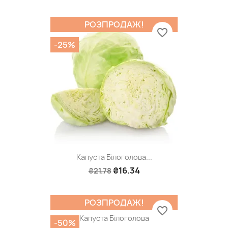
РОЗПРОДАЖ!
favorite_border
-25%
Капуста Білоголова...
₴16.34
₴21.78
РОЗПРОДАЖ!
favorite_border
Капуста Білоголова
-50%