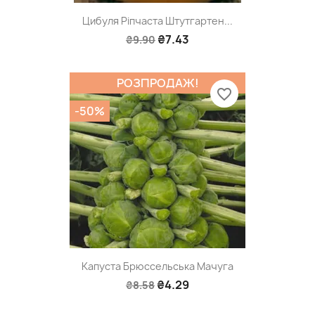
Цибуля Ріпчаста Штутгартен...
₴7.43
₴9.90
РОЗПРОДАЖ!
favorite_border
-50%
Капуста Брюссельська Мачуга
₴4.29
₴8.58