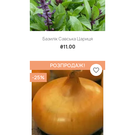
Базилік Савська Цариця
₴11.00
РОЗПРОДАЖ!
favorite_border
-25%