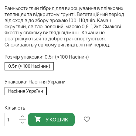
Ранньостиглий гібрид для вирощування в плівкових
теплицях та відкритому ґрунті. Вегетаційний період
від сходів до збору врожаю 100-110днів. Качан
округлий, світло-зелений, масою 0,8-1,2кг. Смакові
якості у свіжому вигляді відмінні. Качани не
розтріскуються та добре транспортуються.
Споживають у свіжому вигляді в літній період.
Розмір упаковки: 0.5г (≈ 100 Насінин)
0.5г (≈ 100 Насінин)
Упаковка: Насіння України
Насіння України
Кількість

favorite_border
У КОШИК