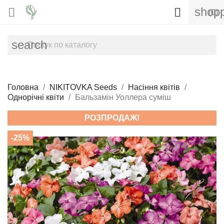
shopp


(0)
search
Головна
NIKITOVKA Seeds
Насіння квітів
Однорічні квіти
Бальзамін Уоллера суміш
РОЗПРОДАЖ!
-25%