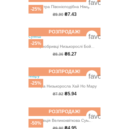
favorite_bord
Айстра Півонієподібна Німфа
-25%
₴7.43
₴9.90
РОЗПРОДАЖ!
favorite_bord
-25%
Чорнобривці Низькорослі Бой...
₴6.27
₴8.36
РОЗПРОДАЖ!
favorite_bord
-25%
Айстра Низькоросла Хай Но Мару
₴5.94
₴7.92
РОЗПРОДАЖ!
favorite_bord
Годеція Великоквіткова Суміш
-50%
₴4.95
₴9.90