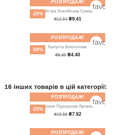
РОЗПРОДАЖ!
favorite_bord
Айстра Альпійська Суміш
-25%
₴9.41
₴12.54
РОЗПРОДАЖ!
favorite_bord
Капуста Білоголова
-50%
₴4.40
₴8.80
16 інших товарів в цій категорії:
РОЗПРОДАЖ!
favorite_bord
Іпомея Пурпурова Арлекін
-25%
₴7.92
₴10.56
РОЗПРОДАЖ!