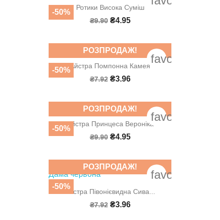
favorite_bord
Ротики Висока Суміш
-50%
₴4.95
₴9.90
РОЗПРОДАЖ!
favorite_bord
Айстра Помпонна Камея
-50%
₴3.96
₴7.92
РОЗПРОДАЖ!
favorite_bord
Айстра Принцеса Вероніка
-50%
₴4.95
₴9.90
РОЗПРОДАЖ!
favorite_bord
-50%
Айстра Півонієвидна Сива...
₴3.96
₴7.92