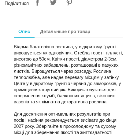
Поділитися
Опис
Детальніше про товар
Відома багаторічна рослина, у відкритому ґрунті
вирощується як однорічник. Стебла товсті, гіллясті,
висотою до 50см. Квітки прості, діаметром 2-3см,
різноманітних забарвлень, розташовані в пазухах
листків. Вирощується через розсаду. Рослина
теплолюбна, але надає перевагу місцям у затінку.
Цвіте у відкритому ґрунті з червня до заморозків, у
приміщеннях круглий рік. Використовується для
оформлення клумб, балконних ящиків, віконних
вазонів та як кімнатна декоративна рослина.
Для досягнення оптимальних результатів при
посіві, насіння рекомендується висівати до кінця
2027 року. Зберігайте в прохолодному та сухому
місці для збереження якості та життєздатності