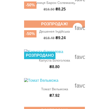
Суниця Барон Солемахер
-50%
₴8.25
₴16.50
РОЗПРОДАЖ!
favorite_bord
Дюшенея Індійська
-50%
₴9.24
₴18.48
РОЗПРОДАНО
favorite_bord
Капуста Білоголова
₴8.80
favorite_bord
Томат Вельможа
₴7.92