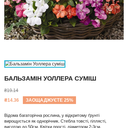
БАЛЬЗАМІН УОЛЛЕРА СУМІШ
₴19.14
₴14.36
ЗАОЩАДЖУЄТЕ 25%
Відома багаторічна рослина, у відкритому ґрунті
вирощується як однорічник. Стебла товсті, гіллясті,
висотою до 50см. Квітки прості, діаметром 2-3см,