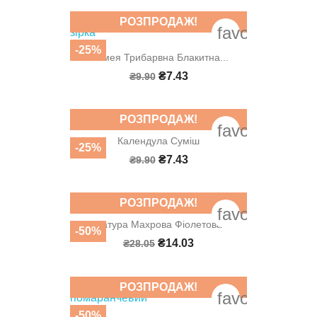
РОЗПРОДАЖ!
favorite_bord
-25%
Іпомея Трибарвна Блакитна...
₴7.43
₴9.90
РОЗПРОДАЖ!
favorite_bord
Календула Суміш
-25%
₴7.43
₴9.90
РОЗПРОДАЖ!
favorite_bord
Датура Махрова Фіолетова
-50%
₴14.03
₴28.05
РОЗПРОДАЖ!
favorite_bord
-50%