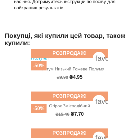
насіння. Дотримуйтесь інструкцій по посіву для
найкращих результатів.
Покупці, які купили цей товар, також
купили:
РОЗПРОДАЖ!
favorite_bord
-50%
Агератум Низький Рожеве Полумя
₴4.95
₴9.90
РОЗПРОДАЖ!
favorite_bord
Огірок Змієподібний
-50%
₴7.70
₴15.40
РОЗПРОДАЖ!
favorite_bord