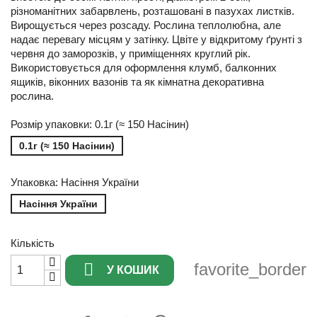
різноманітних забарвлень, розташовані в пазухах листків.
Вирощується через розсаду. Рослина теплолюбна, але
надає перевагу місцям у затінку. Цвіте у відкритому ґрунті з
червня до заморозків, у приміщеннях круглий рік.
Використовується для оформлення клумб, балконних
ящиків, віконних вазонів та як кімнатна декоративна
рослина.
Розмір упаковки: 0.1г (≈ 150 Насінин)
0.1г (≈ 150 Насінин)
Упаковка: Насіння України
Насіння України
Кількість

favorite_border
У КОШИК