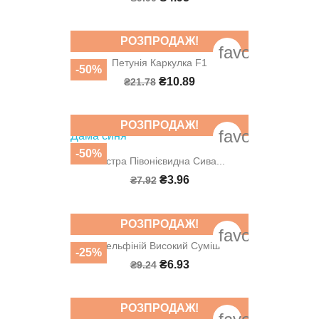
РОЗПРОДАЖ!
favorite_bord
Петунія Каркулка F1
-50%
₴10.89
₴21.78
РОЗПРОДАЖ!
favorite_bord
-50%
Айстра Півонієвидна Сива...
₴3.96
₴7.92
РОЗПРОДАЖ!
favorite_bord
Дельфіній Високий Суміш
-25%
₴6.93
₴9.24
РОЗПРОДАЖ!