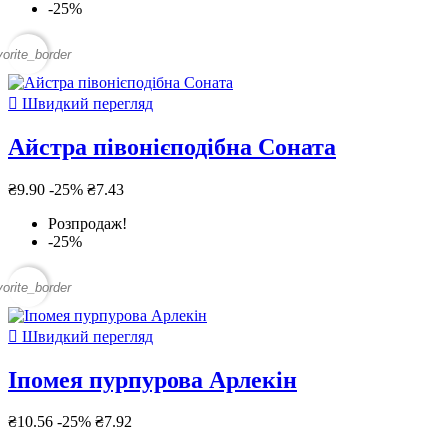
-25%
vorite_border

Швидкий перегляд
Айстра півонієподібна Соната
₴9.90
-25%
₴7.43
Розпродаж!
-25%
vorite_border

Швидкий перегляд
Іпомея пурпурова Арлекін
₴10.56
-25%
₴7.92