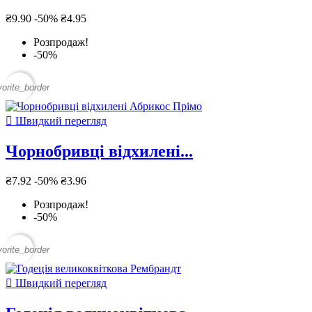
₴9.90
-50%
₴4.95
Розпродаж!
-50%
vorite_border

Швидкий перегляд
Чорнобривці відхилені...
₴7.92
-50%
₴3.96
Розпродаж!
-50%
vorite_border

Швидкий перегляд