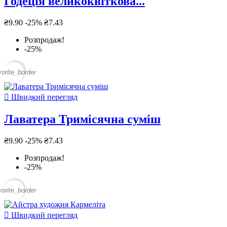
Годеція великоквіткова...
₴9.90
-25%
₴7.43
Розпродаж!
-25%
vorite_border

Швидкий перегляд
Лаватера Тримісячна суміш
₴9.90
-25%
₴7.43
Розпродаж!
-25%
vorite_border

Швидкий перегляд