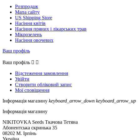
Розпродаж
Мапа сайту
US Shipping Store
Насіння квітів
Насіння пряних і лікарських трав
Мікрозелень
Насіння овочевих
Ваш профіль
Ваш профіль


Відстеження замовлення
Увійти
Створити обліковий запис
Мої сповіщення
Інформація магазину
keyboard_arrow_down
keyboard_arrow_up
Інформація магазину
NIKITOVKA Seeds Ткачова Тетяна
Абонентська скринька 35
08202 М. Ірпінь
Україна