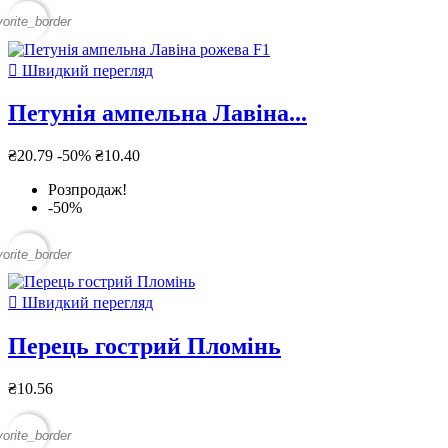
vorite_border

Швидкий перегляд
Петунія ампельна Лавіна...
₴20.79
-50%
₴10.40
Розпродаж!
-50%
vorite_border

Швидкий перегляд
Перець гострий Пломінь
₴10.56
vorite_border