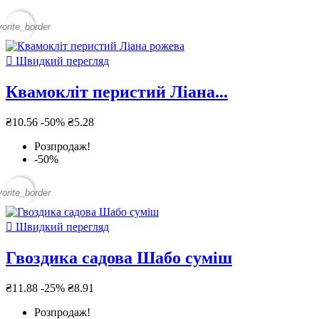
vorite_border

Швидкий перегляд
Квамокліт перистий Ліана...
₴10.56
-50%
₴5.28
Розпродаж!
-50%
vorite_border

Швидкий перегляд
Гвоздика садова Шабо суміш
₴11.88
-25%
₴8.91
Розпродаж!