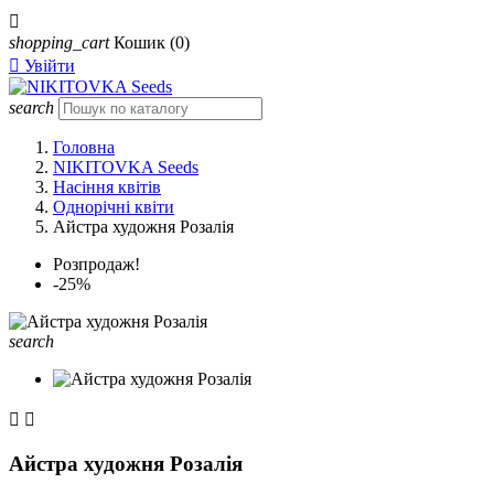

shopping_cart
Кошик
(0)

Увійти
search
Головна
NIKITOVKA Seeds
Насіння квітів
Однорічні квіти
Айстра художня Розалія
Розпродаж!
-25%
search


Айстра художня Розалія