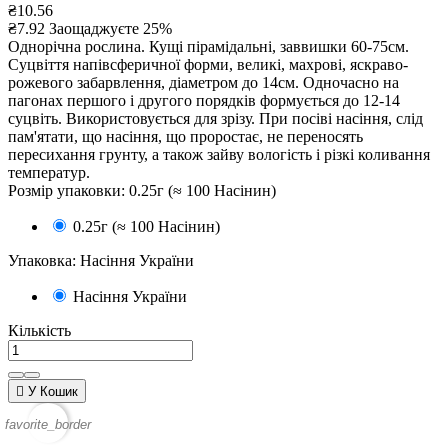
₴10.56
₴7.92
Заощаджуєте 25%
Однорічна рослина. Кущі пірамідальні, заввишки 60-75см.
Суцвіття напівсферичної форми, великі, махрові, яскраво-
рожевого забарвлення, діаметром до 14см. Одночасно на
пагонах першого і другого порядків формується до 12-14
суцвіть. Використовується для зрізу. При посіві насіння, слід
пам'ятати, що насіння, що проростає, не переносять
пересихання грунту, а також зайву вологість і різкі коливання
температур.
Розмір упаковки: 0.25г (≈ 100 Насінин)
0.25г (≈ 100 Насінин)
Упаковка: Насіння України
Насіння України
Кількість

У Кошик
favorite_border