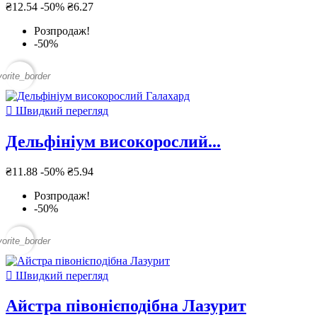
₴12.54
-50%
₴6.27
Розпродаж!
-50%
vorite_border

Швидкий перегляд
Дельфініум високорослий...
₴11.88
-50%
₴5.94
Розпродаж!
-50%
vorite_border

Швидкий перегляд
Айстра півонієподібна Лазурит