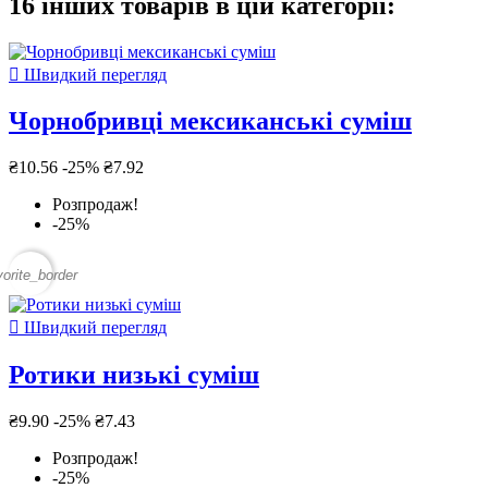
16 інших товарів в цій категорії:

Швидкий перегляд
Чорнобривці мексиканські суміш
₴10.56
-25%
₴7.92
Розпродаж!
-25%
vorite_border

Швидкий перегляд
Ротики низькі суміш
₴9.90
-25%
₴7.43
Розпродаж!
-25%