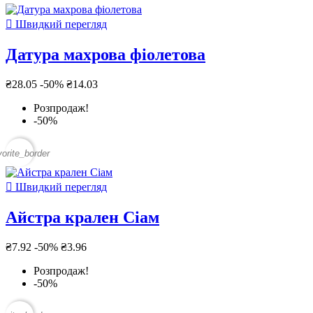

Швидкий перегляд
Датура махрова фіолетова
₴28.05
-50%
₴14.03
Розпродаж!
-50%
vorite_border

Швидкий перегляд
Айстра крален Сіам
₴7.92
-50%
₴3.96
Розпродаж!
-50%