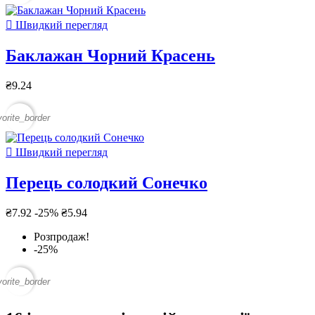

Швидкий перегляд
Баклажан Чорний Красень
₴9.24
vorite_border

Швидкий перегляд
Перець солодкий Сонечко
₴7.92
-25%
₴5.94
Розпродаж!
-25%
vorite_border