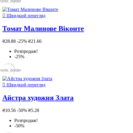
vorite_border

Швидкий перегляд
Томат Малинове Віконте
₴28.88
-25%
₴21.66
Розпродаж!
-25%
vorite_border

Швидкий перегляд
Айстра художня Злата
₴10.56
-50%
₴5.28
Розпродаж!
-50%