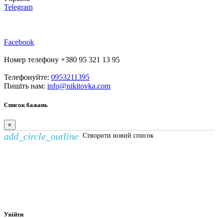
Telegram
Facebook
Номер телефону +380 95 321 13 95
Телефонуйте:
0953211395
Пишіть нам:
info@nikitovka.com
Список бажань
×
add_circle_outline
Створити новий список
Створити список бажань
×
Назва списку бажань
Скасувати
Створити список бажань
Увійти