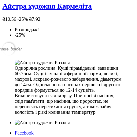
Айстра художня Кармеліта
₴10.56
-25%
₴7.92
Розпродаж!
-25%
vorite_border
Однорічна рослина. Кущі пірамідальні, заввишки
60-75см. Суцвіття напівсферичної форми, великі,
махрові, яскраво-рожевого забарвлення, діаметром
до 14см. Одночасно на пагонах першого і другого
порядків формується до 12-14 суцвіть.
Використовується для зрізу. При посіві насіння,
слід пам'ятати, що насіння, що проростає, не
переносять пересихання грунту, а також зайву
вологість і різкі коливання температур.
Facebook