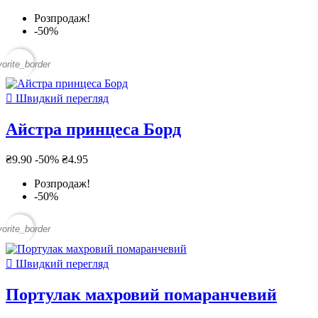
Розпродаж!
-50%
vorite_border

Швидкий перегляд
Айстра принцеса Борд
₴9.90
-50%
₴4.95
Розпродаж!
-50%
vorite_border

Швидкий перегляд
Портулак махровий помаранчевий