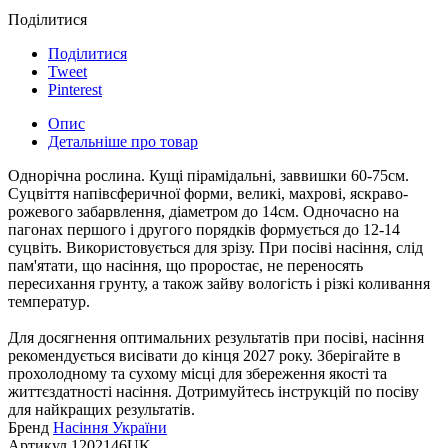
Поділитися
Поділитися
Tweet
Pinterest
Опис
Детальніше про товар
Однорічна рослина. Кущі пірамідальні, заввишки 60-75см.
Суцвіття напівсферичної форми, великі, махрові, яскраво-
рожевого забарвлення, діаметром до 14см. Одночасно на
пагонах першого і другого порядків формується до 12-14
суцвіть. Використовується для зрізу. При посіві насіння, слід
пам'ятати, що насіння, що проростає, не переносять
пересихання грунту, а також зайву вологість і різкі коливання
температур.
Для досягнення оптимальних результатів при посіві, насіння
рекомендується висівати до кінця 2027 року. Зберігайте в
прохолодному та сухому місці для збереження якості та
життєздатності насіння. Дотримуйтесь інструкцій по посіву
для найкращих результатів.
Бренд
Насіння України
Артикул
1202146UK