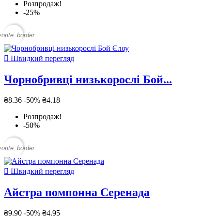
Розпродаж!
-25%
vorite_border

Швидкий перегляд
Чорнобривці низькорослі Бой...
₴8.36
-50%
₴4.18
Розпродаж!
-50%
vorite_border

Швидкий перегляд
Айстра помпонна Серенада
₴9.90
-50%
₴4.95