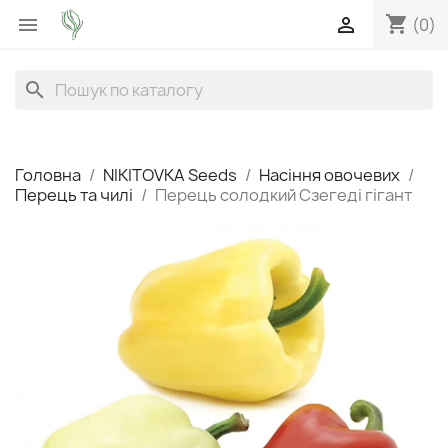
shopping_cart


(0)
search
Головна
NIKITOVKA Seeds
Насіння овочевих
Перець та чилі
Перець солодкий Сзегеді гігант