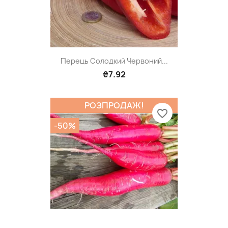
Перець Солодкий Червоний...
₴7.92
РОЗПРОДАЖ!
favorite_border
-50%