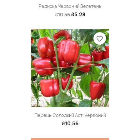
Редиска Червоний Велетень
₴5.28
₴10.56
favorite_border
Перець Солодкий Асті Червоний
₴10.56