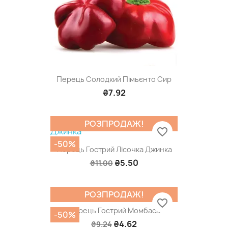
Перець Солодкий Пімьєнто Сир
₴7.92
РОЗПРОДАЖ!
favorite_border
-50%
Перець Гострий Лісочка Джинка
₴5.50
₴11.00
РОЗПРОДАЖ!
favorite_border
Перець Гострий Момбаса
-50%
₴4.62
₴9.24