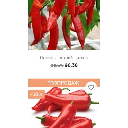
Перець Гострий Циклон
₴6.38
₴12.76
РОЗПРОДАЖ!
favorite_border
-50%