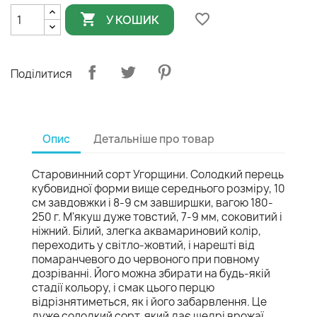

favorite_border
У КОШИК
Поділитися
Опис
Детальніше про товар
Старовинний сорт Угорщини. Солодкий перець
кубовидної форми вище середнього розміру, 10
см завдовжки і 8-9 см завширшки, вагою 180-
250 г. М'якуш дуже товстий, 7-9 мм, соковитий і
ніжний. Білий, злегка аквамариновий колір,
переходить у світло-жовтий, і нарешті від
помаранчевого до червоного при повному
дозріванні. Його можна збирати на будь-якій
стадії кольору, і смак цього перцю
відрізнятиметься, як і його забарвлення. Це
дуже солодкий сорт, який дає щедрі врожаї