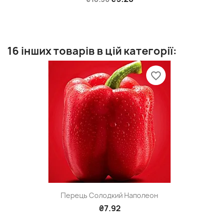
16 інших товарів в цій категорії:
favorite_border
Перець Солодкий Наполеон
₴7.92