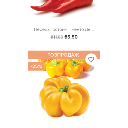
Перець Гострий Піменто Де...
₴5.50
₴11.00
РОЗПРОДАЖ!
favorite_border
-25%