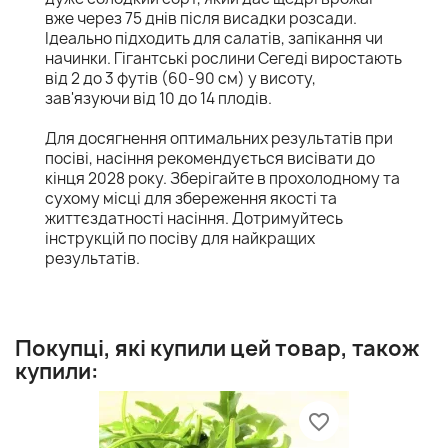
вже через 75 днів після висадки розсади.
Ідеально підходить для салатів, запікання чи
начинки. Гігантські рослини Сегеді виростають
від 2 до 3 футів (60-90 см) у висоту,
зав'язуючи від 10 до 14 плодів.
Для досягнення оптимальних результатів при
посіві, насіння рекомендується висівати до
кінця 2028 року. Зберігайте в прохолодному та
сухому місці для збереження якості та
життєздатності насіння. Дотримуйтесь
інструкцій по посіву для найкращих
результатів.
Покупці, які купили цей товар, також
купили:
favorite_border