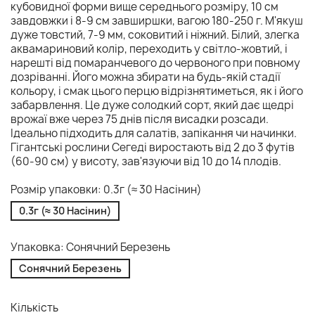
кубовидної форми вище середнього розміру, 10 см
завдовжки і 8-9 см завширшки, вагою 180-250 г. М'якуш
дуже товстий, 7-9 мм, соковитий і ніжний. Білий, злегка
аквамариновий колір, переходить у світло-жовтий, і
нарешті від помаранчевого до червоного при повному
дозріванні. Його можна збирати на будь-якій стадії
кольору, і смак цього перцю відрізнятиметься, як і його
забарвлення. Це дуже солодкий сорт, який дає щедрі
врожаї вже через 75 днів після висадки розсади.
Ідеально підходить для салатів, запікання чи начинки.
Гігантські рослини Сегеді виростають від 2 до 3 футів
(60-90 см) у висоту, зав'язуючи від 10 до 14 плодів.
Розмір упаковки: 0.3г (≈ 30 Насінин)
0.3г (≈ 30 Насінин)
Упаковка: Сонячний Березень
Сонячний Березень
Кількість