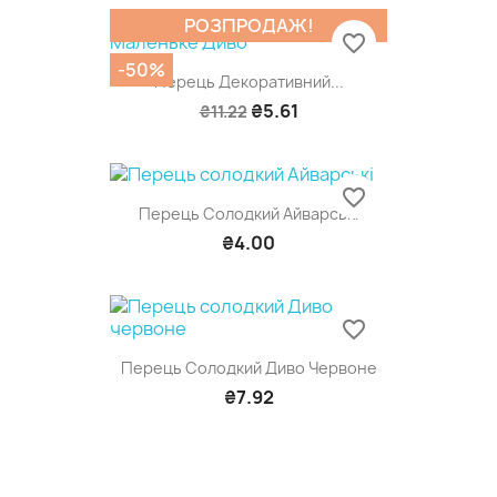
РОЗПРОДАЖ!
favorite_border
-50%
Перець Декоративний...
₴5.61
₴11.22
favorite_border
Перець Солодкий Айварські
₴4.00
favorite_border
Перець Солодкий Диво Червоне
₴7.92