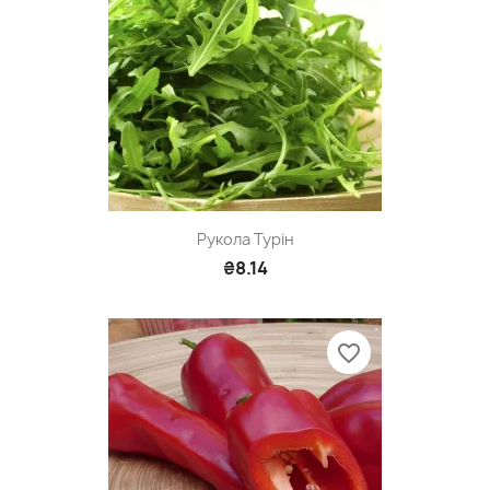
Рукола Турін
₴8.14
favorite_border