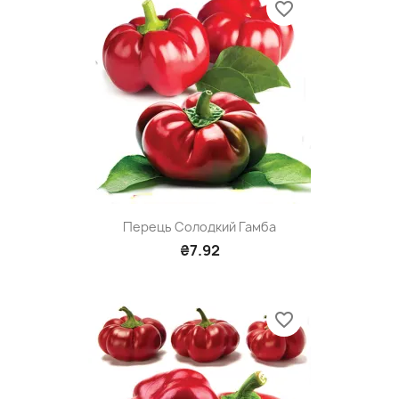
favorite_border
Перець Солодкий Гамба
₴7.92
favorite_border