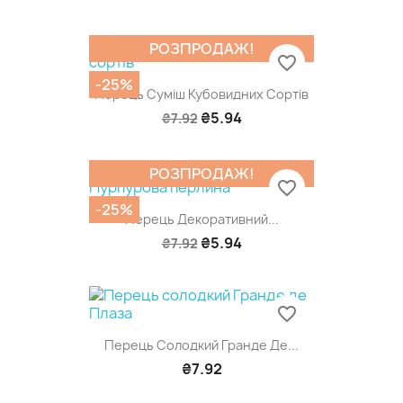
РОЗПРОДАЖ!
favorite_border
-25%
Перець Суміш Кубовидних Сортів
₴5.94
₴7.92
РОЗПРОДАЖ!
favorite_border
-25%
Перець Декоративний...
₴5.94
₴7.92
favorite_border
Перець Солодкий Гранде Де...
₴7.92