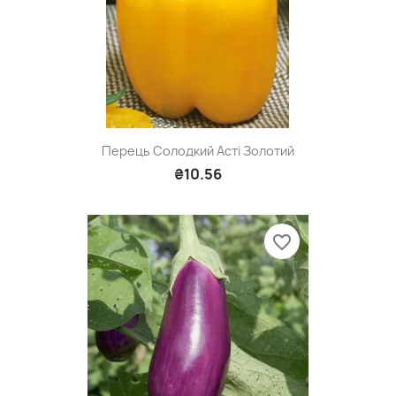
Перець Солодкий Асті Золотий
₴10.56
favorite_border