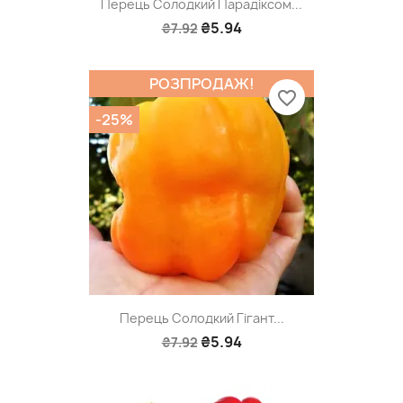
Перець Солодкий Парадіксом...
₴5.94
₴7.92
РОЗПРОДАЖ!
favorite_border
-25%
Перець Солодкий Гігант...
₴5.94
₴7.92