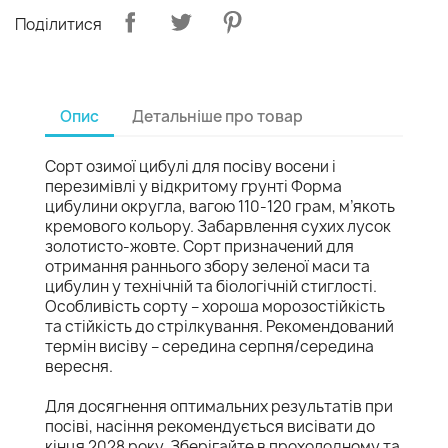
Поділитися
Опис
Детальніше про товар
Сорт озимої цибулі для посіву восени і
перезимівлі у відкритому грунті Форма
цибулини округла, вагою 110-120 грам, м’якоть
кремового кольору. Забарвлення сухих лусок
золотисто-жовте. Сорт призначений для
отримання раннього збору зеленої маси та
цибулин у технічній та біологічній стиглості.
Особливість сорту – хороша морозостійкість
та стійкість до стрілкування. Рекомендований
термін висіву – середина серпня/середина
вересня.
Для досягнення оптимальних результатів при
посіві, насіння рекомендується висівати до
кінця 2028 року. Зберігайте в прохолодному та