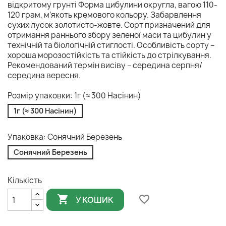
відкритому грунті Форма цибулини округла, вагою 110-
120 грам, м’якоть кремового кольору. Забарвлення
сухих лусок золотисто-жовте. Сорт призначений для
отримання раннього збору зеленої маси та цибулин у
технічній та біологічній стиглості. Особливість сорту –
хороша морозостійкість та стійкість до стрілкування.
Рекомендований термін висіву – середина серпня/
середина вересня.
Розмір упаковки: 1г (≈ 300 Насінин)
1г (≈ 300 Насінин)
Упаковка: Сонячний Березень
Сонячний Березень
Кількість

favorite_border
У КОШИК