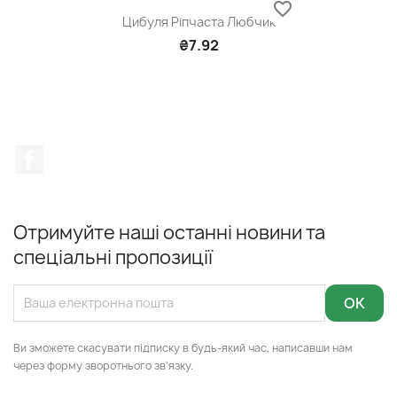
favorite_border
Цибуля Ріпчаста Любчик
₴7.92
Facebook
Отримуйте наші останні новини та
спеціальні пропозиції
Ви зможете скасувати підписку в будь-який час, написавши нам
через форму зворотнього зв'язку.