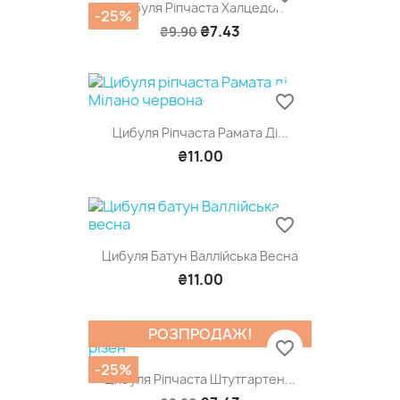
Цибуля Рiпчаста Халцедон
-25%
₴7.43
₴9.90
favorite_border
Цибуля Ріпчаста Рамата Ді...
₴11.00
favorite_border
Цибуля Батун Валлійська Весна
₴11.00
РОЗПРОДАЖ!
favorite_border
-25%
Цибуля Ріпчаста Штутгартен...