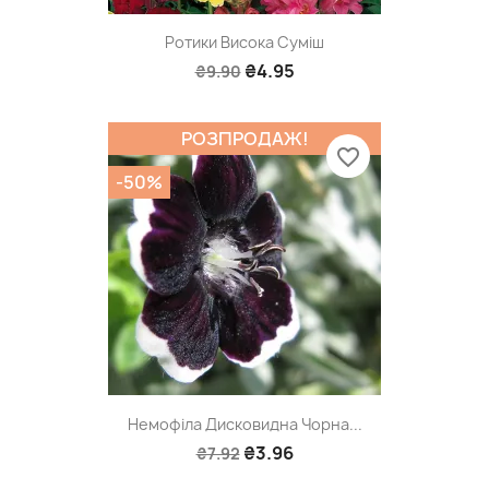
Ротики Висока Суміш
₴4.95
₴9.90
РОЗПРОДАЖ!
favorite_border
-50%
Немофіла Дисковидна Чорна...
₴3.96
₴7.92