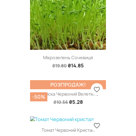
Мікрозелень Сочевиця
₴14.85
₴19.80
РОЗПРОДАЖ!
favorite_border
Редиска Червоний Велетень
-50%
₴5.28
₴10.56
favorite_border
Томат Червоний Кристал