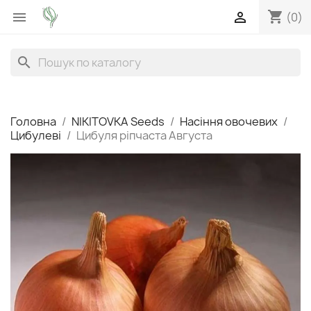
shopping_cart


(0)
search
Головна
NIKITOVKA Seeds
Насіння овочевих
Цибулеві
Цибуля ріпчаста Августа