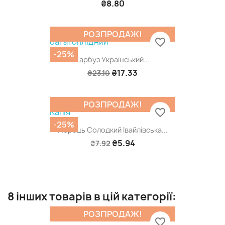
₴8.80
РОЗПРОДАЖ!
favorite_border
-25%
Гарбуз Український...
₴17.33
₴23.10
РОЗПРОДАЖ!
favorite_border
-25%
Перець Солодкий Івайлівська...
₴5.94
₴7.92
8 інших товарів в цій категорії:
РОЗПРОДАЖ!
favorite_border