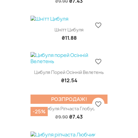
₴7.43
₴9.90
favorite_border
Шнітт Цибуля
₴11.88
favorite_border
Цибуля Порей Осінній Велетень
₴12.54
РОЗПРОДАЖ!
favorite_border
Цибуля Ріпчаста Глобус
-25%
₴7.43
₴9.90